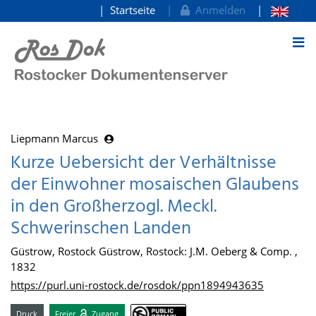
Startseite
Anmelden
zum Inhalt
Liepmann Marcus
Kurze Uebersicht der Verhältnisse
der Einwohner mosaischen Glaubens
in den Großherzogl. Meckl.
Schwerinschen Landen
Güstrow, Rostock Güstrow, Rostock: J.M. Oeberg & Comp. ,
1832
https://purl.uni-rostock.de/rosdok/ppn1894943635
Druck
Freier
Zugang