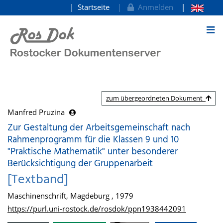
Startseite
Anmelden
zum Inhalt
zum übergeordneten Dokument
Manfred Pruzina
Zur Gestaltung der Arbeitsgemeinschaft nach
Rahmenprogramm für die Klassen 9 und 10
"Praktische Mathematik" unter besonderer
Berücksichtigung der Gruppenarbeit
[Textband]
Maschinenschrift, Magdeburg , 1979
https://purl.uni-rostock.de/rosdok/ppn1938442091