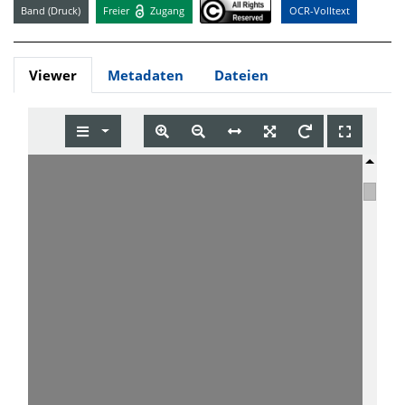
Band (Druck)
Freier
Zugang
OCR-Volltext
Viewer
Metadaten
Dateien