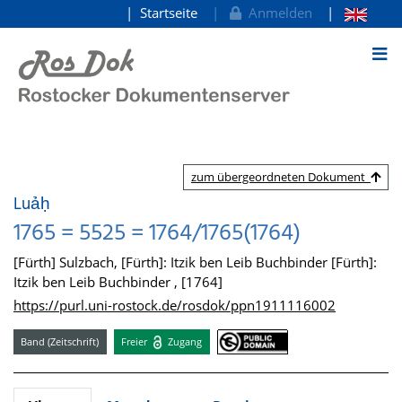
Startseite
Anmelden
zum Inhalt
zum übergeordneten Dokument
Luảḥ
1765 = 5525 = 1764/1765(1764)
[Fürth] Sulzbach, [Fürth]: Itzik ben Leib Buchbinder [Fürth]:
Itzik ben Leib Buchbinder , [1764]
https://purl.uni-rostock.de/rosdok/ppn1911116002
Band (Zeitschrift)
Freier
Zugang