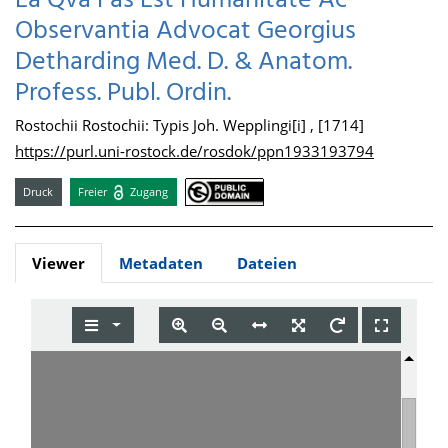
Ea Qva Fas Est Humanitate Ac
Observantia Advocat Georgius
Detharding Med. D. & Anatom.
Profess. Publ. Ordin.
Rostochii Rostochii: Typis Joh. Wepplingi[i] , [1714]
https://purl.uni-rostock.de/rosdok/ppn1933193794
Druck
Freier
Zugang
Viewer
Metadaten
Dateien