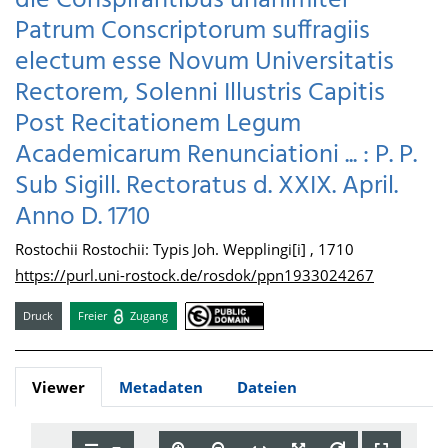
die Conspirantibus unanimiter
Patrum Conscriptorum suffragiis
electum esse Novum Universitatis
Rectorem, Solenni Illustris Capitis
Post Recitationem Legum
Academicarum Renunciationi ... : P. P.
Sub Sigill. Rectoratus d. XXIX. April.
Anno D. 1710
Rostochii Rostochii: Typis Joh. Wepplingi[i] , 1710
https://purl.uni-rostock.de/rosdok/ppn1933024267
Druck
Freier
Zugang
Viewer
Metadaten
Dateien