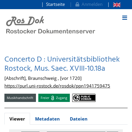
Startseite
Anmelden
zum Inhalt
Concerto D : Universitätsbibliothek
Rostock, Mus. Saec. XVIII-10.18a
[Abschrift], Braunschweig , [vor 1720]
https://purl.uni-rostock.de/rosdok/ppn1941759475
Musikhandschrift
Freier
Zugang
Viewer
Metadaten
Dateien