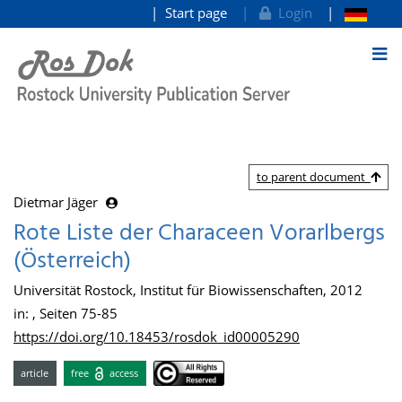
Start page
Login
goto contents
to parent document
Dietmar Jäger
Rote Liste der Characeen Vorarlbergs
(Österreich)
Universität Rostock, Institut für Biowissenschaften, 2012
in: , Seiten 75-85
https://doi.org/10.18453/rosdok_id00005290
article
free
access