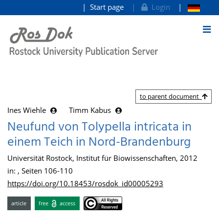
Start page
Login
goto contents
to parent document
Ines Wiehle
Timm Kabus
Neufund von Tolypella intricata in
einem Teich in Nord-Brandenburg
Universität Rostock, Institut für Biowissenschaften, 2012
in: , Seiten 106-110
https://doi.org/10.18453/rosdok_id00005293
article
free
access