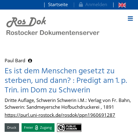
Startseite
Anmelden
zum Inhalt
Paul Bard
Es ist dem Menschen gesetzt zu
sterben, und dann? : Predigt am 1. p.
Trin. im Dom zu Schwerin
Dritte Auflage, Schwerin Schwerin i.M.: Verlag von Fr. Bahn,
Schwerin: Sandmeyersche Hofbuchdruckerei , 1891
https://purl.uni-rostock.de/rosdok/ppn1960691287
Druck
Freier
Zugang