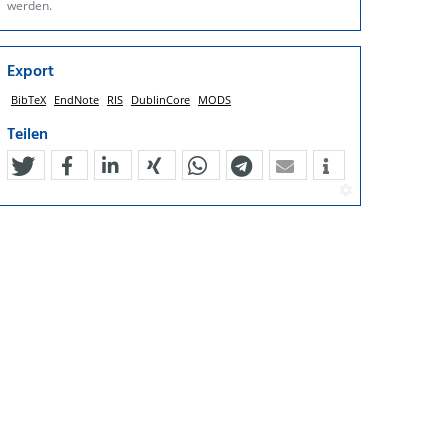
werden.
Export
BibTeX
EndNote
RIS
DublinCore
MODS
Teilen
tweet
teilen
mitteilen
teilen
teilen
teilen
mail