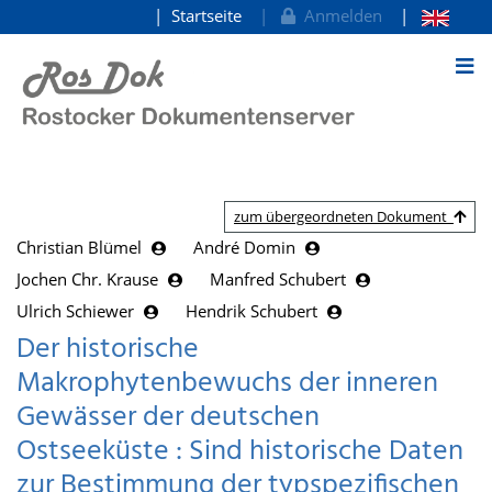
Startseite
Anmelden
zum Inhalt
zum übergeordneten Dokument
Christian Blümel
André Domin
Jochen Chr. Krause
Manfred Schubert
Ulrich Schiewer
Hendrik Schubert
Der historische
Makrophytenbewuchs der inneren
Gewässer der deutschen
Ostseeküste : Sind historische Daten
zur Bestimmung der typspezifischen