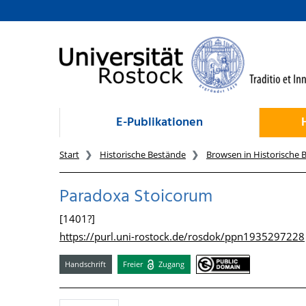
zum Inhalt
E-Publikationen
Start
Historische Bestände
Browsen in Historische 
Paradoxa Stoicorum
[1401?]
https://purl.uni-rostock.de/rosdok/ppn1935297228
Handschrift
Freier
Zugang