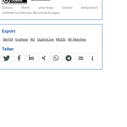
Dieses Werk unterliegt keinen bekannten
urheberrechtlichen Beschränkungen.
Export
BibTeX
EndNote
RIS
DublinCore
MODS
IIIF-Manifest
Teilen
tweet
teilen
mitteilen
teilen
teilen
teilen
mail