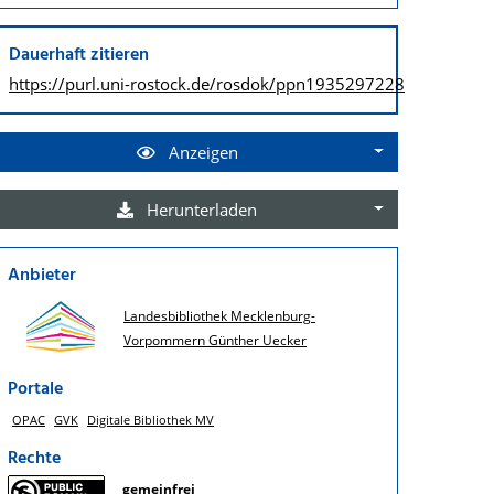
Dauerhaft zitieren
https://purl.uni-rostock.de/
rosdok/ppn1935297228
Anzeigen
Herunterladen
Anbieter
Landesbibliothek Mecklenburg-
Vorpommern Günther Uecker
Portale
OPAC
GVK
Digitale Bibliothek MV
Rechte
gemeinfrei