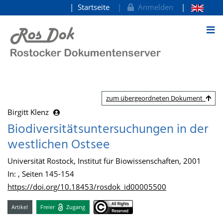
Startseite
Anmelden
zum Inhalt
zum übergeordneten Dokument
Birgitt Klenz
Biodiversitätsuntersuchungen in der
westlichen Ostsee
Universität Rostock, Institut für Biowissenschaften, 2001
In: , Seiten 145-154
https://doi.org/10.18453/rosdok_id00005500
Artikel
Freier
Zugang