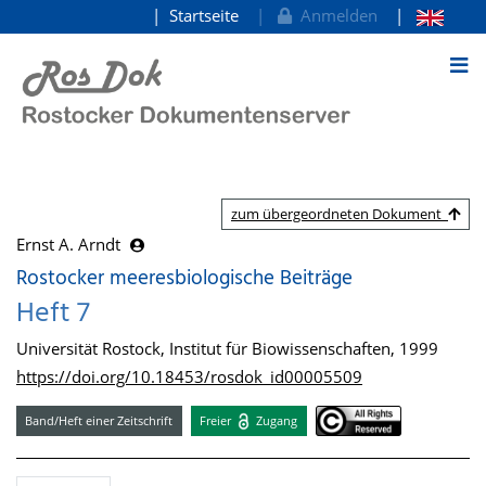
Startseite
Anmelden
zum Inhalt
zum übergeordneten Dokument
Ernst A. Arndt
Rostocker meeresbiologische Beiträge
Heft 7
Universität Rostock, Institut für Biowissenschaften, 1999
https://doi.org/10.18453/rosdok_id00005509
Band/Heft einer Zeitschrift
Freier
Zugang