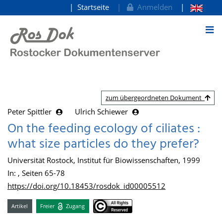
Startseite
Anmelden
zum Inhalt
zum übergeordneten Dokument
Peter Spittler
Ulrich Schiewer
On the feeding ecology of ciliates :
what size particles do they prefer?
Universität Rostock, Institut für Biowissenschaften, 1999
In: , Seiten 65-78
https://doi.org/10.18453/rosdok_id00005512
Artikel
Freier
Zugang