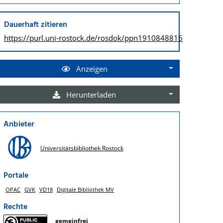
Dauerhaft zitieren
https://purl.uni-rostock.de/
rosdok/ppn1910848816
Anzeigen
Herunterladen
Anbieter
Universitätsbibliothek Rostock
Portale
OPAC
GVK
VD18
Digitale Bibliothek MV
Rechte
gemeinfrei