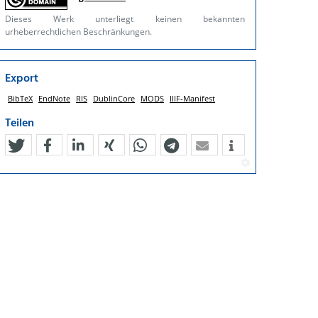
Dieses Werk unterliegt keinen bekannten
urheberrechtlichen Beschränkungen.
Export
BibTeX
EndNote
RIS
DublinCore
MODS
IIIF-Manifest
Teilen
tweet
teilen
mitteilen
teilen
teilen
teilen
mail