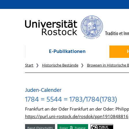
zum Inhalt
E-Publikationen
Start
Historische Bestände
Browsen in Historische 
Juden-Calender
1784 = 5544 = 1783/1784(1783)
Frankfurt an der Oder Frankfurt an der Oder: Philip
https://purl.uni-rostock.de/rosdok/ppn1910848816
Band (Zeitschrift)
Freier
Zugang