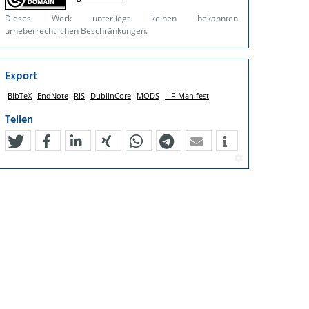
Dieses Werk unterliegt keinen bekannten
urheberrechtlichen Beschränkungen.
Export
BibTeX
EndNote
RIS
DublinCore
MODS
IIIF-Manifest
Teilen
tweet
teilen
mitteilen
teilen
teilen
teilen
mail