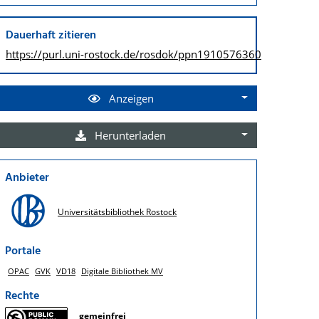
Dauerhaft zitieren
https://purl.uni-rostock.de/
rosdok/ppn1910576360
Anzeigen
Herunterladen
Anbieter
Universitätsbibliothek Rostock
Portale
OPAC
GVK
VD18
Digitale Bibliothek MV
Rechte
gemeinfrei