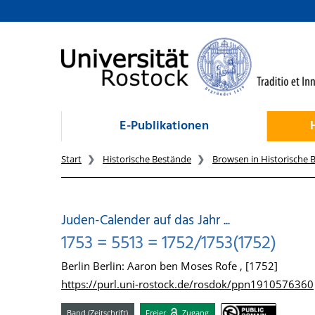
zum Inhalt
E-Publikationen
Start
Historische Bestände
Browsen in Historische 
Juden-Calender auf das Jahr ...
1753 = 5513 = 1752/1753(1752)
Berlin Berlin: Aaron ben Moses Rofe , [1752]
https://purl.uni-rostock.de/rosdok/ppn1910576360
Band (Zeitschrift)
Freier
Zugang