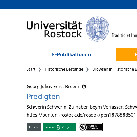
zum Inhalt
E-Publikationen
Start
Historische Bestände
Browsen in Historische 
Georg Julius Ernst Breem
Predigten
Schwerin Schwerin: Zu haben beym Verfasser, Schwer
https://purl.uni-rostock.de/rosdok/ppn1878888501
Druck
Freier
Zugang