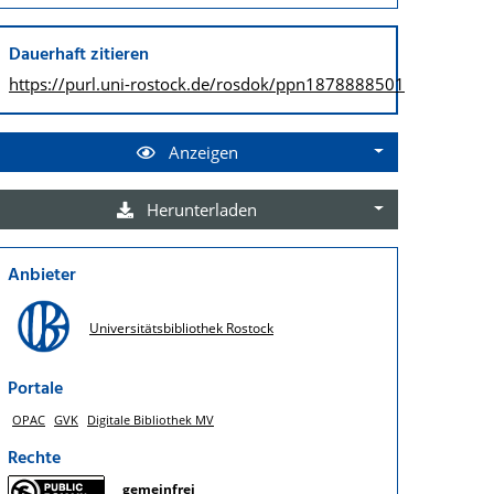
Dauerhaft zitieren
https://purl.uni-rostock.de/
rosdok/ppn1878888501
Anzeigen
Herunterladen
Anbieter
Universitätsbibliothek Rostock
Portale
OPAC
GVK
Digitale Bibliothek MV
Rechte
gemeinfrei