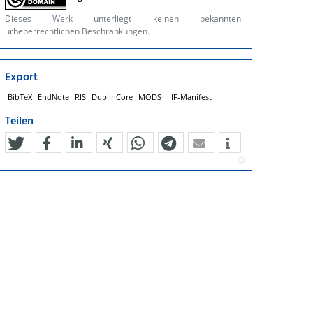
Dieses Werk unterliegt keinen bekannten
urheberrechtlichen Beschränkungen.
Export
BibTeX
EndNote
RIS
DublinCore
MODS
IIIF-Manifest
Teilen
tweet
teilen
mitteilen
teilen
teilen
teilen
mail