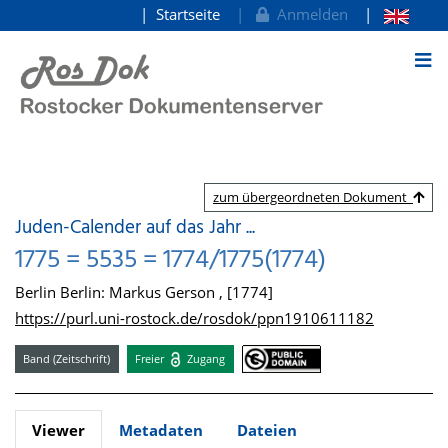
Startseite
Anmelden
zum Inhalt
zum übergeordneten Dokument
Juden-Calender auf das Jahr ...
1775 = 5535 = 1774/1775(1774)
Berlin Berlin: Markus Gerson , [1774]
https://purl.uni-rostock.de/rosdok/ppn1910611182
Band (Zeitschrift)
Freier
Zugang
Viewer
Metadaten
Dateien