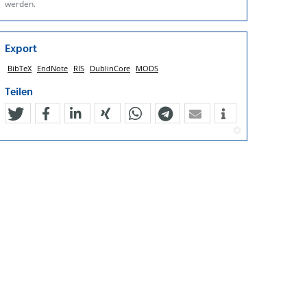
werden.
Export
BibTeX
EndNote
RIS
DublinCore
MODS
Teilen
tweet
teilen
mitteilen
teilen
teilen
teilen
mail