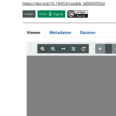
https://doi.org/10.18453/rosdok_id00005562
Artikel
Freier
Zugang
Viewer
Metadaten
Dateien