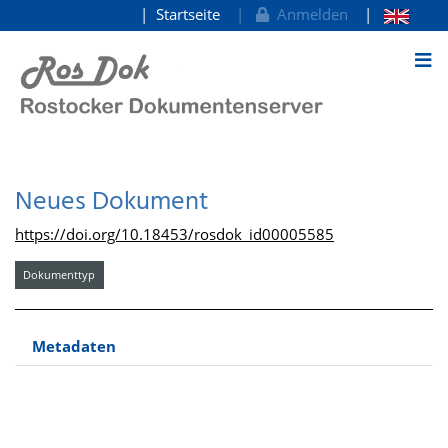
Startseite
Anmelden
zum Inhalt
Neues Dokument
https://doi.org/10.18453/rosdok_id00005585
Dokumenttyp
Metadaten