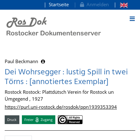
Startseite
Anmelden
zum Inhalt
Paul Beckmann
Dei Wohrsegger : lustig Spill in twei
Törns : [annotiertes Exemplar]
Rostock Rostock: Plattdütsch Verein för Rostock un
Ümgegend , 1927
https://purl.uni-rostock.de/rosdok/ppn1939353394
Druck
Freier
Zugang