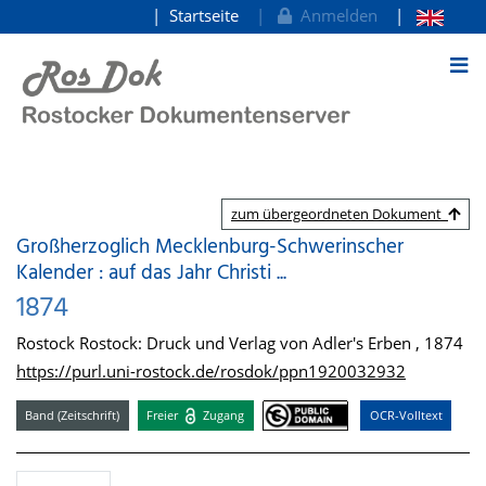
Startseite
Anmelden
zum Inhalt
zum übergeordneten Dokument
Großherzoglich Mecklenburg-Schwerinscher
Kalender : auf das Jahr Christi ...
1874
Rostock Rostock: Druck und Verlag von Adler's Erben , 1874
https://purl.uni-rostock.de/rosdok/ppn1920032932
Band (Zeitschrift)
Freier
Zugang
OCR-Volltext