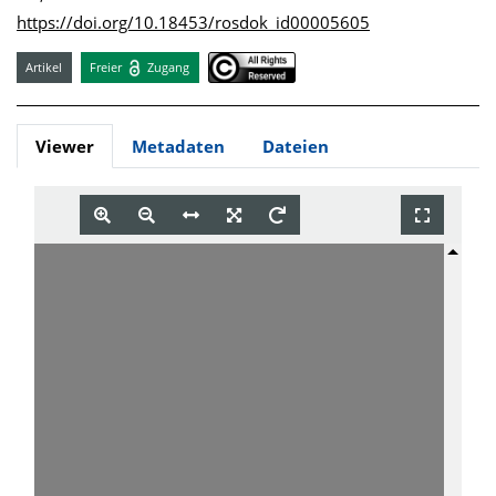
https://doi.org/10.18453/rosdok_id00005605
Artikel
Freier
Zugang
Viewer
Metadaten
Dateien