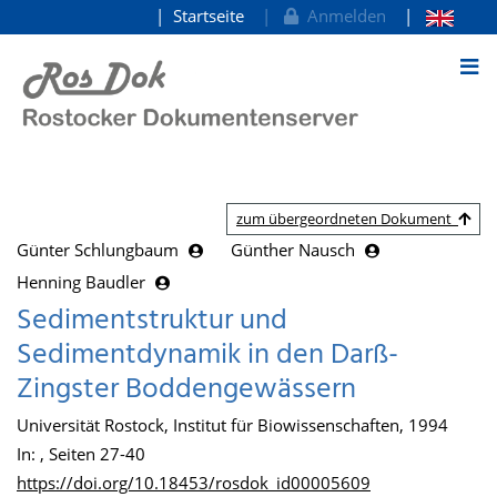
Startseite
Anmelden
zum Inhalt
zum übergeordneten Dokument
Günter Schlungbaum
Günther Nausch
Henning Baudler
Sedimentstruktur und
Sedimentdynamik in den Darß-
Zingster Boddengewässern
Universität Rostock, Institut für Biowissenschaften, 1994
In: , Seiten 27-40
https://doi.org/10.18453/rosdok_id00005609