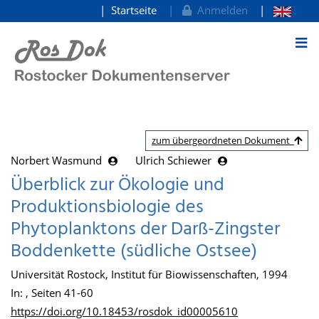
Startseite
Anmelden
zum Inhalt
zum übergeordneten Dokument
Norbert Wasmund
Ulrich Schiewer
Überblick zur Ökologie und
Produktionsbiologie des
Phytoplanktons der Darß-Zingster
Boddenkette (südliche Ostsee)
Universität Rostock, Institut für Biowissenschaften, 1994
In: , Seiten 41-60
https://doi.org/10.18453/rosdok_id00005610