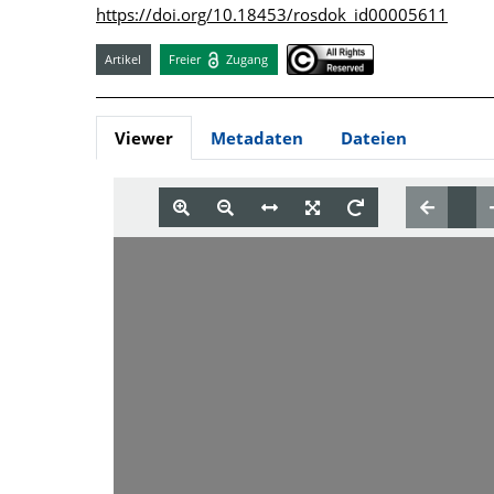
https://doi.org/10.18453/rosdok_id00005611
Artikel
Freier
Zugang
Viewer
Metadaten
Dateien