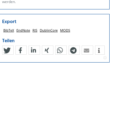
werden.
Export
BibTeX
EndNote
RIS
DublinCore
MODS
Teilen
tweet
teilen
mitteilen
teilen
teilen
teilen
mail