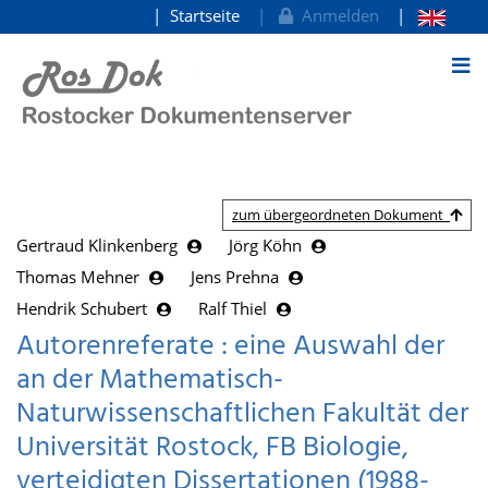
Startseite
Anmelden
zum Inhalt
zum übergeordneten Dokument
Gertraud Klinkenberg
Jörg Köhn
Thomas Mehner
Jens Prehna
Hendrik Schubert
Ralf Thiel
Autorenreferate : eine Auswahl der
an der Mathematisch-
Naturwissenschaftlichen Fakultät der
Universität Rostock, FB Biologie,
verteidigten Dissertationen (1988-