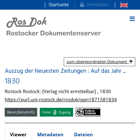
Startseite
Anmelden
zum Inhalt
zum übergeordneten Dokument
Auszug der Neuesten Zeitungen : Auf das Jahr ...
1830
Rostock Rostock: [Verlag nicht ermittelbar] , 1830
https://purl.uni-rostock.de/rosdok/ppn1871581834
Band (Zeitschrift)
Freier
Zugang
Viewer
Metadaten
Dateien