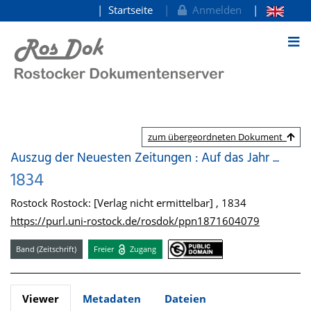
Startseite
Anmelden
zum Inhalt
zum übergeordneten Dokument
Auszug der Neuesten Zeitungen : Auf das Jahr ...
1834
Rostock Rostock: [Verlag nicht ermittelbar] , 1834
https://purl.uni-rostock.de/rosdok/ppn1871604079
Band (Zeitschrift)
Freier
Zugang
Viewer
Metadaten
Dateien