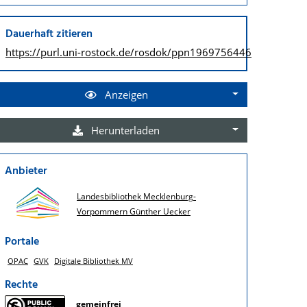
Dauerhaft zitieren
https://purl.uni-rostock.de/
rosdok/ppn1969756446
Anzeigen
Herunterladen
Anbieter
Landesbibliothek Mecklenburg-
Vorpommern Günther Uecker
Portale
OPAC
GVK
Digitale Bibliothek MV
Rechte
gemeinfrei