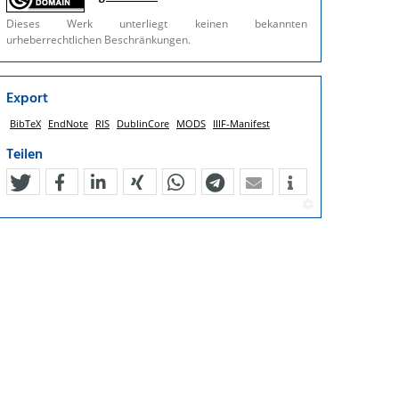
Dieses Werk unterliegt keinen bekannten
urheberrechtlichen Beschränkungen.
Export
BibTeX
EndNote
RIS
DublinCore
MODS
IIIF-Manifest
Teilen
tweet
teilen
mitteilen
teilen
teilen
teilen
mail