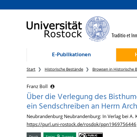
zum Inhalt
E-Publikationen
Start
Historische Bestände
Browsen in Historische 
Franz Boll
Über die Verlegung des Bisthum
ein Sendschreiben an Herrn Arc
Neubrandenburg Neubrandenburg: In Verlag bei A. 
https://purl.uni-rostock.de/rosdok/ppn1969756446
Druck
Freier
Zugang