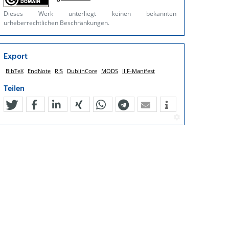
Dieses Werk unterliegt keinen bekannten
urheberrechtlichen Beschränkungen.
Export
BibTeX
EndNote
RIS
DublinCore
MODS
IIIF-Manifest
Teilen
tweet
teilen
mitteilen
teilen
teilen
teilen
mail