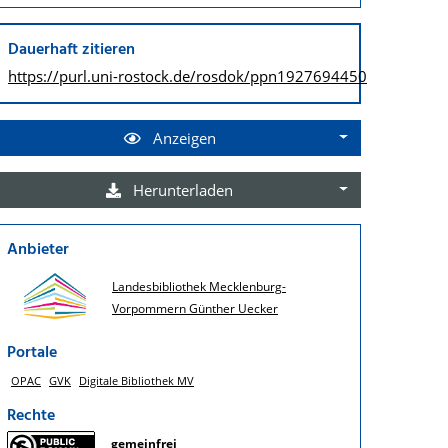
Dauerhaft zitieren
https://purl.uni-rostock.de/
rosdok/ppn1927694450
Anzeigen
Herunterladen
Anbieter
Landesbibliothek Mecklenburg-
Vorpommern Günther Uecker
Portale
OPAC
GVK
Digitale Bibliothek MV
Rechte
gemeinfrei