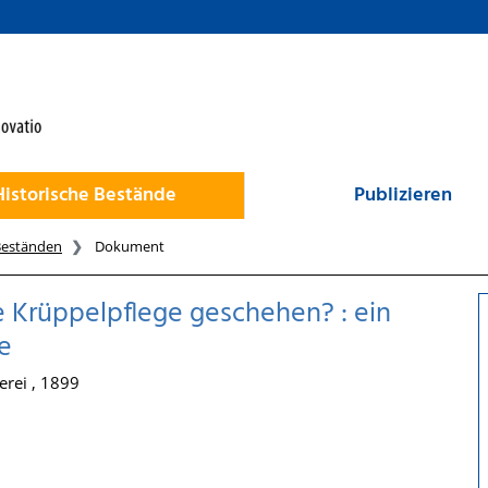
Historische Bestände
Publizieren
Beständen
Dokument
 Krüppelpflege geschehen? : ein
e
rei , 1899