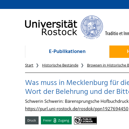
zum Inhalt
E-Publikationen
Start
Historische Bestände
Browsen in Historische 
Was muss in Mecklenburg für die
Wort der Belehrung und der Bitt
Schwerin Schwerin: Bärensprungsche Hofbuchdrucke
https://purl.uni-rostock.de/rosdok/ppn1927694450
Druck
Freier
Zugang