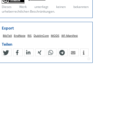
Dieses Werk unterliegt keinen bekannten
urheberrechtlichen Beschränkungen.
Export
BibTeX
EndNote
RIS
DublinCore
MODS
IIIF-Manifest
Teilen
tweet
teilen
mitteilen
teilen
teilen
teilen
mail