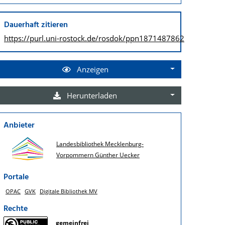
Dauerhaft zitieren
https://purl.uni-rostock.de/
rosdok/ppn1871487862
Anzeigen
Herunterladen
Anbieter
Landesbibliothek Mecklenburg-
Vorpommern Günther Uecker
Portale
OPAC
GVK
Digitale Bibliothek MV
Rechte
gemeinfrei