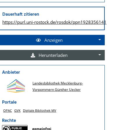
Dauerhaft zitieren
https://purl.uni-rostock.de/
rosdok/ppn1928356141
Anzeigen
Herunterladen
Anbieter
Landesbibliothek Mecklenburg-
Vorpommern Günther Uecker
Portale
OPAC
GVK
Digitale Bibliothek MV
Rechte
gemeinfrei