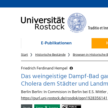
zum Inhalt
E-Publikationen
Start
Historische Bestände
Browsen in Historische 
Friedrich Ferdinand Hempel
Das weingeistige Dampf-Bad gan
Cholera dem Städter und Landm
Berlin Berlin: In Commision in Berlin bei E.S. Mittler
https://purl.uni-rostock.de/rosdok/ppn1928356141
Druck
Freier
Zugang