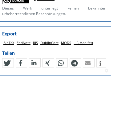
Dieses Werk unterliegt keinen bekannten
urheberrechtlichen Beschränkungen.
Export
BibTeX
EndNote
RIS
DublinCore
MODS
IIIF-Manifest
Teilen
tweet
teilen
mitteilen
teilen
teilen
teilen
mail