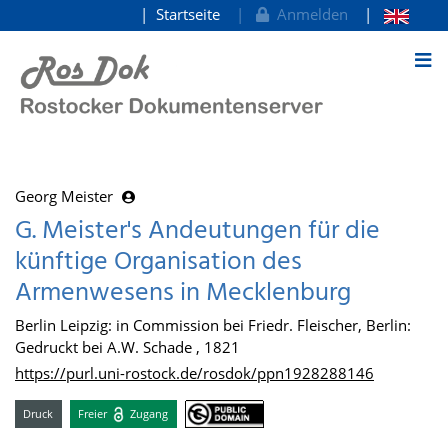
Startseite
Anmelden
zum Inhalt
Georg Meister
G. Meister's Andeutungen für die
künftige Organisation des
Armenwesens in Mecklenburg
Berlin Leipzig: in Commission bei Friedr. Fleischer, Berlin:
Gedruckt bei A.W. Schade , 1821
https://purl.uni-rostock.de/rosdok/ppn1928288146
Druck
Freier
Zugang