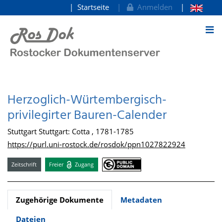
Startseite
Anmelden
zum Inhalt
Herzoglich-Würtembergisch-
privilegirter Bauren-Calender
Stuttgart Stuttgart: Cotta , 1781-1785
https://purl.uni-rostock.de/rosdok/ppn1027822924
Zeitschrift
Freier
Zugang
Zugehörige Dokumente
Metadaten
Dateien