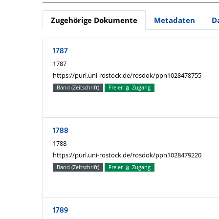
Zugehörige Dokumente
Metadaten
D
1787
1787
https://purl.uni-rostock.de/rosdok/ppn1028478755
Band (Zeitschrift)
Freier
Zugang
1788
1788
https://purl.uni-rostock.de/rosdok/ppn1028479220
Band (Zeitschrift)
Freier
Zugang
1789