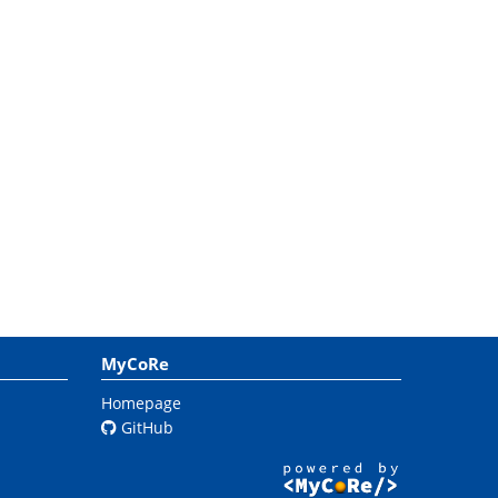
MyCoRe
Homepage
GitHub