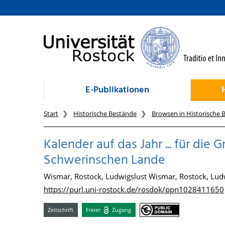
zum Inhalt
E-Publikationen
Start
Historische Bestände
Browsen in Historische 
Kalender auf das Jahr ... für die
Schwerinschen Lande
Wismar, Rostock, Ludwigslust Wismar, Rostock, Ludw
https://purl.uni-rostock.de/rosdok/ppn1028411650
Zeitschrift
Freier
Zugang