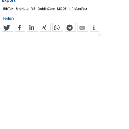
Export
BibTeX
EndNote
RIS
DublinCore
MODS
IIIF-Manifest
Teilen
tweet
teilen
mitteilen
teilen
teilen
teilen
mail