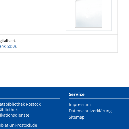
talisiert.
ank (ZDB)
.
Service
ätsbibliothek Rostock
Impressum
Bibliothek
Datenschutzerklärung
ikationsdienste
Sitemap
ub(at)uni-rostock.de