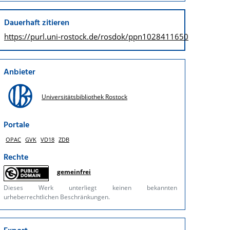
Dauerhaft zitieren
https://purl.uni-rostock.de/
rosdok/ppn1028411650
Anbieter
Universitätsbibliothek Rostock
Portale
OPAC
GVK
VD18
ZDB
Rechte
gemeinfrei
Dieses Werk unterliegt keinen bekannten
urheberrechtlichen Beschränkungen.