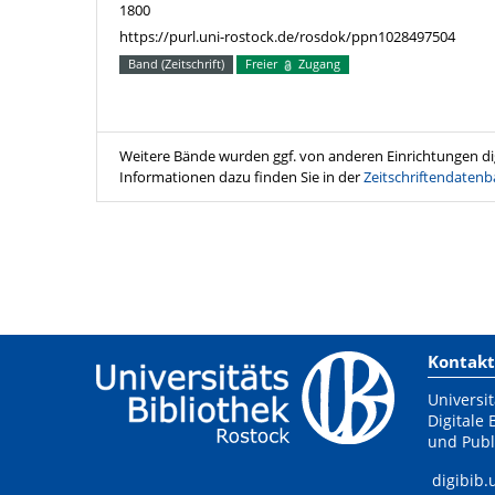
1800
https://purl.uni-rostock.de/rosdok/ppn1028497504
Band (Zeitschrift)
Freier
Zugang
Weitere Bände wurden ggf. von anderen Einrichtungen digi
Informationen dazu finden Sie in der
Zeitschriftendatenb
Kontakt
Universit
Digitale 
und Publ
digibib.