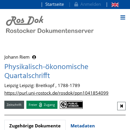
Startseite
Anmelden
zum Inhalt
Johann Riem
Physikalisch-ökonomische
Quartalschrifft
Leipzig Leipzig: Breitkopf , 1788-1789
https://purl.uni-rostock.de/rosdok/ppn1041854099
Zeitschrift
Freier
Zugang
Zugehörige Dokumente
Metadaten