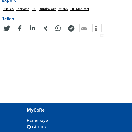
Export
BibTeX
EndNote
RIS
DublinCore
MODS
IIIF-Manifest
Teilen
tweet
teilen
mitteilen
teilen
teilen
teilen
mail
MyCoRe
Homepage
GitHub