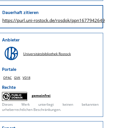
Dauerhaft zitieren
https://purl.uni-rostock.de/
rosdok/ppn1677942649
Anbieter
Universitätsbibliothek Rostock
Portale
OPAC
GVK
VD18
Rechte
gemeinfrei
Dieses Werk unterliegt keinen bekannten
urheberrechtlichen Beschränkungen.