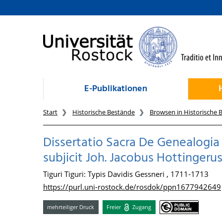
zum Inhalt
E-Publikationen
Start
Historische Bestände
Browsen in Historische 
Dissertatio Sacra De Genealogia Je
subjicit Joh. Jacobus Hottingerus, S
Tiguri Tiguri: Typis Davidis Gessneri , 1711-1713
https://purl.uni-rostock.de/rosdok/ppn1677942649
mehrteiliger Druck
Freier
Zugang