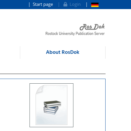
Start page
Login
About RosDok