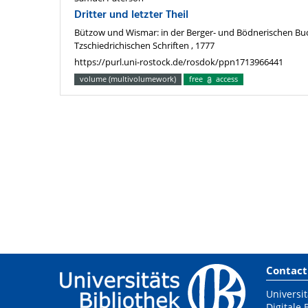
Dritter und letzter Theil
Bützow und Wismar: in der Berger- und Bödnerischen Bu
Tzschiedrichischen Schriften , 1777
https://purl.uni-rostock.de/rosdok/ppn1713966441
volume (multivolumework)
free
access
Contact
Universit
Digitale 