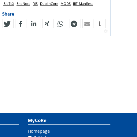
BibTeX
EndNote
RIS
DublinCore
MODS
IIIF-Manifest
Share
tweet
teilen
mitteilen
teilen
teilen
teilen
mail
MyCoRe
Homepage