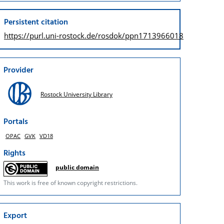
Persistent citation
https://purl.uni-rostock.de/
rosdok/ppn1713966018
Provider
Rostock University Library
Portals
OPAC
GVK
VD18
Rights
public domain
This work is free of known copyright restrictions.
Export