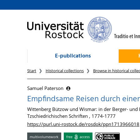
goto contents
E-publications
Start
Historical collections
Browse in historical colle
Samuel Paterson
Empfindsame Reisen durch einen
Wittenberg Bützow und Wismar: in der Berger- und
Tzschiedrichischen Schriften , 1774-1777
https://purl.uni-rostock.de/rosdok/ppn1713966018
multivolumework
free
access