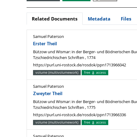
Related Documents
Metadata
Files
Samuel Paterson
Erster Theil
Bützow und Wismar: in der Berger- und Bödnerischen Bu
Tzschiedrichischen Schriften , 1774
https://purl.uni-rostock.de/rosdok/ppn1713966042
volume (multivolumework)
free
access
Samuel Paterson
Zweyter Theil
Bützow und Wismar: in der Berger- und Bödnerischen Bu
Tzschiedrichischen Schriften , 1775
https://purl.uni-rostock.de/rosdok/ppn1713966336
volume (multivolumework)
free
access
Samuel Paterson