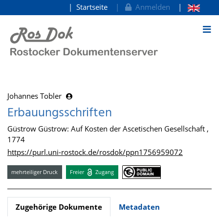
Startseite
Anmelden
zum Inhalt
Johannes Tobler
Erbauungsschriften
Güstrow Güstrow: Auf Kosten der Ascetischen Gesellschaft ,
1774
https://purl.uni-rostock.de/rosdok/ppn1756959072
mehrteiliger Druck
Freier
Zugang
Zugehörige Dokumente
Metadaten