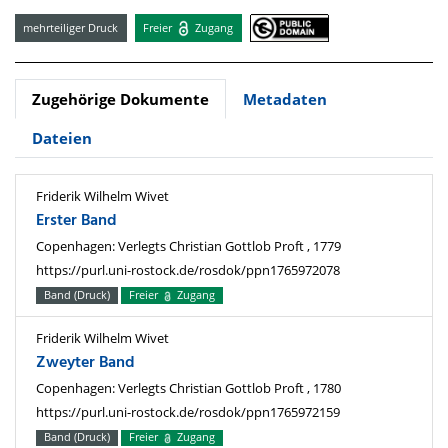
mehrteiliger Druck
Freier
Zugang
Zugehörige Dokumente
Metadaten
Dateien
Friderik Wilhelm Wivet
Erster Band
Copenhagen: Verlegts Christian Gottlob Proft , 1779
https://purl.uni-rostock.de/rosdok/ppn1765972078
Band (Druck)
Freier
Zugang
Friderik Wilhelm Wivet
Zweyter Band
Copenhagen: Verlegts Christian Gottlob Proft , 1780
https://purl.uni-rostock.de/rosdok/ppn1765972159
Band (Druck)
Freier
Zugang