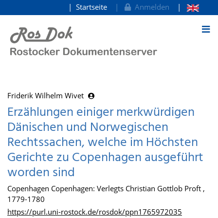
Startseite
Anmelden
zum Inhalt
Friderik Wilhelm Wivet
Erzählungen einiger merkwürdigen
Dänischen und Norwegischen
Rechtssachen, welche im Höchsten
Gerichte zu Copenhagen ausgeführt
worden sind
Copenhagen Copenhagen: Verlegts Christian Gottlob Proft ,
1779-1780
https://purl.uni-rostock.de/rosdok/ppn1765972035