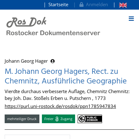
Startseite
Anmelden
zum Inhalt
Johann Georg Hager
M. Johann Georg Hagers, Rect. zu
Chemnitz, Ausführliche Geographie
Vierdte durchaus verbesserte Auflage, Chemnitz Chemnitz:
bey Joh. Dav. Stößels Erben u. Putschern , 1773
https://purl.uni-rostock.de/rosdok/ppn1785947834
mehrteiliger Druck
Freier
Zugang