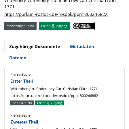
Wittenberg Wittenberg: zu finden bey Carl Christian Dürr ,
1771
https://purl.uni-rostock.de/rosdok/ppn180024682X
mehrteiliger Druck
Freier
Zugang
Zugehörige Dokumente
Metadaten
Dateien
Pierre Bayle
Erster Theil
Wittenberg: zu finden bey Carl Christian Dürr , 1771
https://purl.uni-rostock.de/rosdok/ppn1800246862
Band (Druck)
Freier
Zugang
Pierre Bayle
Zweeter Theil