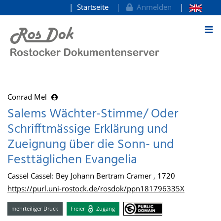
Startseite
Anmelden
zum Inhalt
Conrad Mel
Salems Wächter-Stimme/ Oder
Schrifftmässige Erklärung und
Zueignung über die Sonn- und
Festtäglichen Evangelia
Cassel Cassel: Bey Johann Bertram Cramer , 1720
https://purl.uni-rostock.de/rosdok/ppn181796335X
mehrteiliger Druck
Freier
Zugang