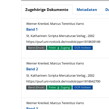
Zugehörige Dokumente
Metadaten
D
Werner Krenkel, Marcus Terentius Varro
Band 1
St. Katharinen: Scripta Mercaturae Verlag , 2002
https://purl.uni-rostock.de/rosdok/ppn1818639149
Band (Druck)
Freier
Zugang
OCR-Volltext
Werner Krenkel, Marcus Terentius Varro
Band 2
St. Katharinen: Scripta Mercaturae Verlag , 2002
https://purl.uni-rostock.de/rosdok/ppn1818642700
Band (Druck)
Freier
Zugang
OCR-Volltext
Werner Krenkel, Marcus Terentius Varro