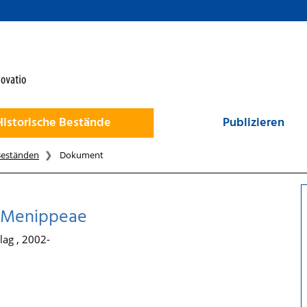
Historische Bestände
Publizieren
Beständen
Dokument
e Menippeae
lag , 2002-