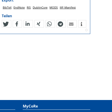
Export
BibTeX
EndNote
RIS
DublinCore
MODS
IIIF-Manifest
Teilen
tweet
teilen
mitteilen
teilen
teilen
teilen
mail
MyCoRe