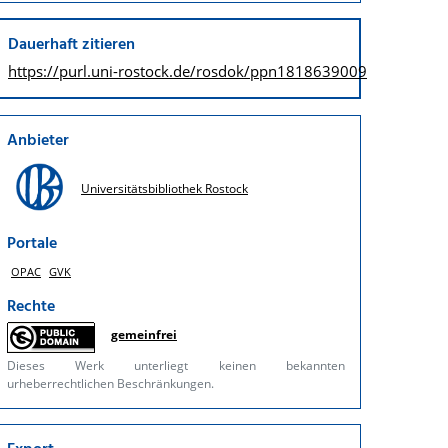
Dauerhaft zitieren
https://purl.uni-rostock.de/
rosdok/ppn1818639009
Anbieter
Universitätsbibliothek Rostock
Portale
OPAC
GVK
Rechte
gemeinfrei
Dieses Werk unterliegt keinen bekannten
urheberrechtlichen Beschränkungen.