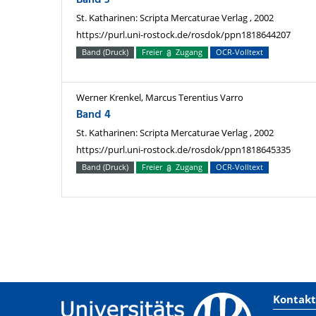
Band 3
St. Katharinen: Scripta Mercaturae Verlag , 2002
https://purl.uni-rostock.de/rosdok/ppn1818644207
Band (Druck)
Freier
Zugang
OCR-Volltext
Werner Krenkel, Marcus Terentius Varro
Band 4
St. Katharinen: Scripta Mercaturae Verlag , 2002
https://purl.uni-rostock.de/rosdok/ppn1818645335
Band (Druck)
Freier
Zugang
OCR-Volltext
Kontakt