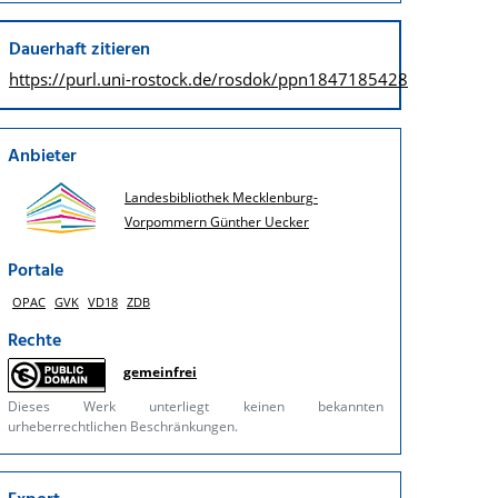
Dauerhaft zitieren
https://purl.uni-rostock.de/
rosdok/ppn1847185428
Anbieter
Landesbibliothek Mecklenburg-
Vorpommern Günther Uecker
Portale
OPAC
GVK
VD18
ZDB
Rechte
gemeinfrei
Dieses Werk unterliegt keinen bekannten
urheberrechtlichen Beschränkungen.