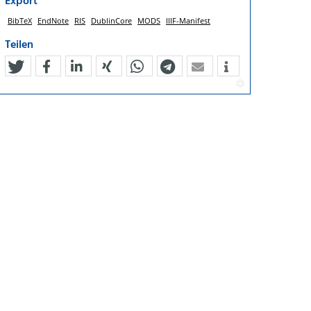
Export
BibTeX
EndNote
RIS
DublinCore
MODS
IIIF-Manifest
Teilen
tweet
teilen
mitteilen
teilen
teilen
teilen
mail