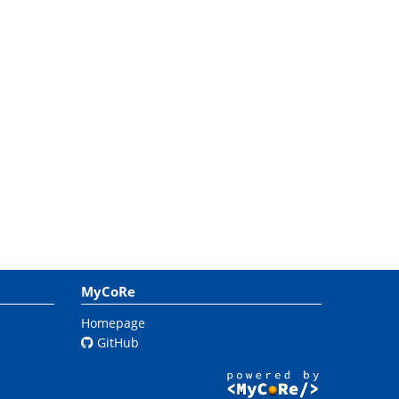
MyCoRe
Homepage
GitHub