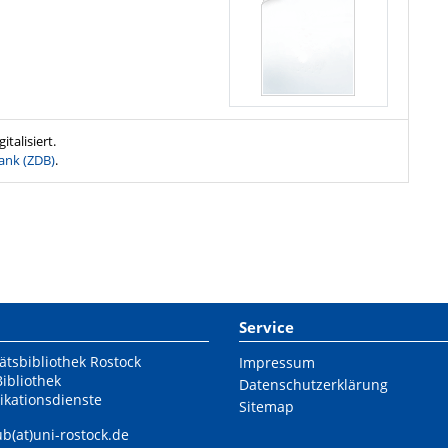
talisiert.
ank (ZDB)
.
Service
ätsbibliothek Rostock
Impressum
Bibliothek
Datenschutzerklärung
ikationsdienste
Sitemap
ub(at)uni-rostock.de