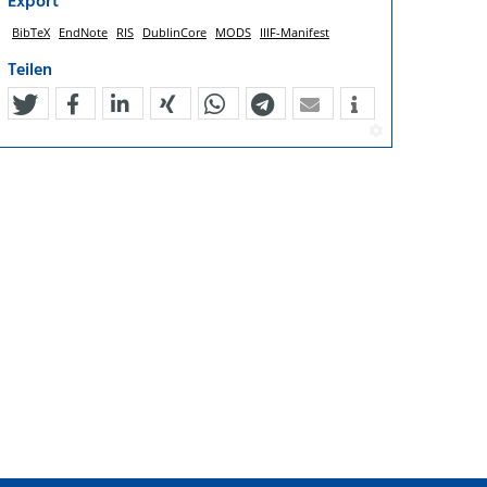
Export
BibTeX
EndNote
RIS
DublinCore
MODS
IIIF-Manifest
Teilen
tweet
teilen
mitteilen
teilen
teilen
teilen
mail