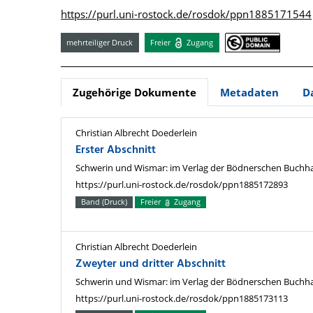
https://purl.uni-rostock.de/rosdok/ppn1885171544
mehrteiliger Druck
Freier
Zugang
Zugehörige Dokumente
Metadaten
D
Christian Albrecht Doederlein
Erster Abschnitt
Schwerin und Wismar: im Verlag der Bödnerschen Buchha
https://purl.uni-rostock.de/rosdok/ppn1885172893
Band (Druck)
Freier
Zugang
Christian Albrecht Doederlein
Zweyter und dritter Abschnitt
Schwerin und Wismar: im Verlag der Bödnerschen Buchha
https://purl.uni-rostock.de/rosdok/ppn1885173113