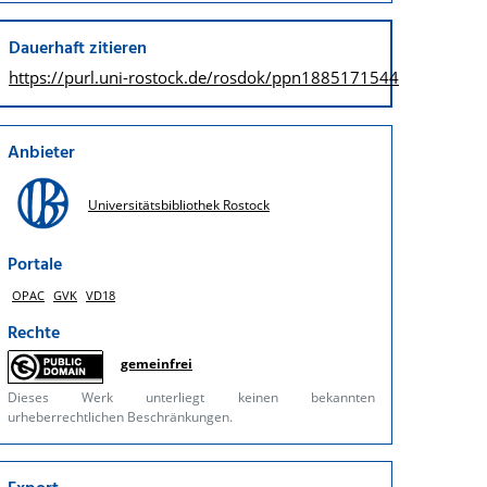
Dauerhaft zitieren
https://purl.uni-rostock.de/
rosdok/ppn1885171544
Anbieter
Universitätsbibliothek Rostock
Portale
OPAC
GVK
VD18
Rechte
gemeinfrei
Dieses Werk unterliegt keinen bekannten
urheberrechtlichen Beschränkungen.