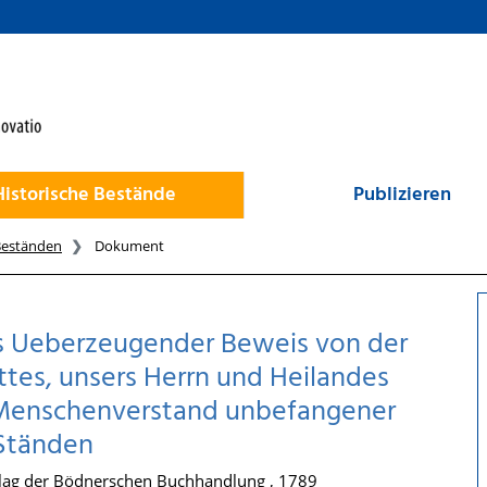
Historische Bestände
Publizieren
Beständen
Dokument
n's Ueberzeugender Beweis von der
tes, unsers Herrn und Heilandes
n Menschenverstand unbefangener
 Ständen
lag der Bödnerschen Buchhandlung , 1789