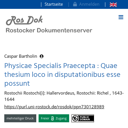
Startseite
Anmelden
zum Inhalt
Caspar Bartholin
Physicae Specialis Praecepta : Quae
thesium loco in disputationibus esse
possunt
Rostochii Rostochi[i]: Hallervordeus, Rostochii: Richel , 1643-
1644
https://purl.uni-rostock.de/rosdok/ppn730128989
mehrteiliger Druck
Freier
Zugang