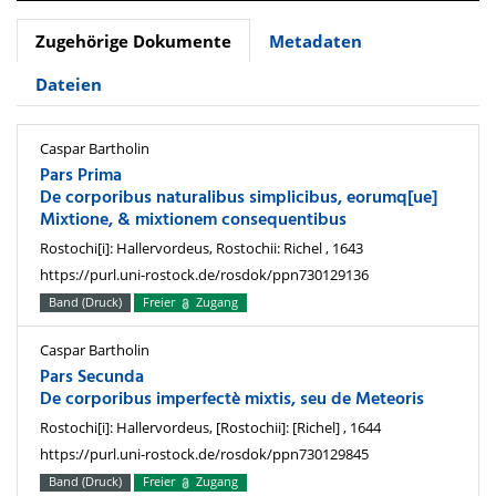
Zugehörige Dokumente
Metadaten
Dateien
Caspar Bartholin
Pars Prima
De corporibus naturalibus simplicibus, eorumq[ue]
Mixtione, & mixtionem consequentibus
Rostochi[i]: Hallervordeus, Rostochii: Richel , 1643
https://purl.uni-rostock.de/rosdok/ppn730129136
Band (Druck)
Freier
Zugang
Caspar Bartholin
Pars Secunda
De corporibus imperfectè mixtis, seu de Meteoris
Rostochi[i]: Hallervordeus, [Rostochii]: [Richel] , 1644
https://purl.uni-rostock.de/rosdok/ppn730129845
Band (Druck)
Freier
Zugang