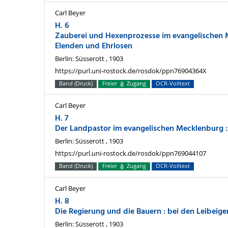
Carl Beyer
H. 6
Zauberei und Hexenprozesse im evangelischen 
Elenden und Ehrlosen
Berlin: Süsserott , 1903
https://purl.uni-rostock.de/rosdok/ppn76904364X
Band (Druck)
Freier
Zugang
OCR-Volltext
Carl Beyer
H. 7
Der Landpastor im evangelischen Mecklenburg :
Berlin: Süsserott , 1903
https://purl.uni-rostock.de/rosdok/ppn769044107
Band (Druck)
Freier
Zugang
OCR-Volltext
Carl Beyer
H. 8
Die Regierung und die Bauern : bei den Leibeig
Berlin: Süsserott , 1903