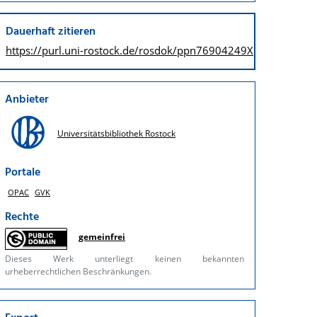
Dauerhaft zitieren
https://purl.uni-rostock.de/
rosdok/ppn76904249X
Anbieter
Universitätsbibliothek Rostock
Portale
OPAC
GVK
Rechte
gemeinfrei
Dieses Werk unterliegt keinen bekannten
urheberrechtlichen Beschränkungen.