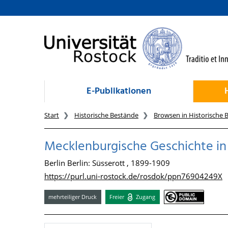
zum Inhalt
E-Publikationen
Start
Historische Bestände
Browsen in Historische 
Mecklenburgische Geschichte in 
Berlin Berlin: Süsserott , 1899-1909
https://purl.uni-rostock.de/rosdok/ppn76904249X
mehrteiliger Druck
Freier
Zugang