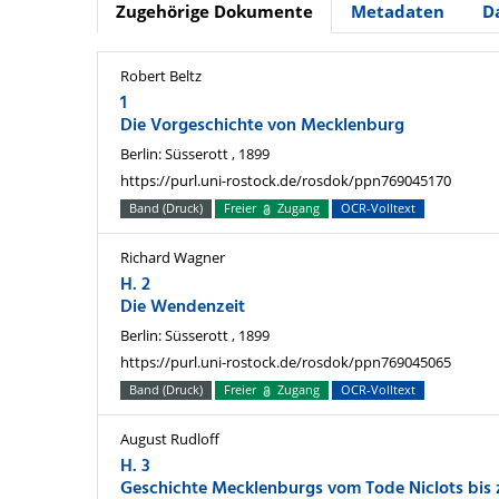
Zugehörige Dokumente
Metadaten
D
Robert Beltz
1
Die Vorgeschichte von Mecklenburg
Berlin: Süsserott , 1899
https://purl.uni-rostock.de/rosdok/ppn769045170
Band (Druck)
Freier
Zugang
OCR-Volltext
Richard Wagner
H. 2
Die Wendenzeit
Berlin: Süsserott , 1899
https://purl.uni-rostock.de/rosdok/ppn769045065
Band (Druck)
Freier
Zugang
OCR-Volltext
August Rudloff
H. 3
Geschichte Mecklenburgs vom Tode Niclots bis 