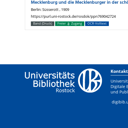
Mecklenburg und die Mecklenburger in der schö
Berlin: Süsserott , 1909
https://purl.uni-rostock.de/rosdok/ppn769042724
Band (Druck)
Freier
Zugang
OCR-Volltext
Kontakt
Universit
Digitale 
und Publ
digibib.