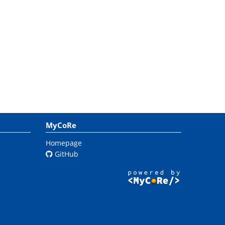
MyCoRe
Homepage
GitHub