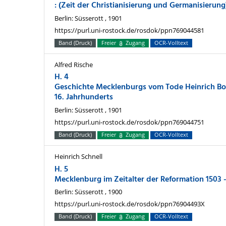
: (Zeit der Christianisierung und Germanisierung
Berlin: Süsserott , 1901
https://purl.uni-rostock.de/rosdok/ppn769044581
Band (Druck)
Freier
Zugang
OCR-Volltext
Alfred Rische
H. 4
Geschichte Mecklenburgs vom Tode Heinrich Bor
16. Jahrhunderts
Berlin: Süsserott , 1901
https://purl.uni-rostock.de/rosdok/ppn769044751
Band (Druck)
Freier
Zugang
OCR-Volltext
Heinrich Schnell
H. 5
Mecklenburg im Zeitalter der Reformation 1503 
Berlin: Süsserott , 1900
https://purl.uni-rostock.de/rosdok/ppn76904493X
Band (Druck)
Freier
Zugang
OCR-Volltext