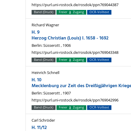
https://purl.uni-rostock.de/rosdok/ppn769044387
Band (Druck)
Freier
Zugang
OCR-Volltext
Richard Wagner
H. 9
Herzog Christian (Louis) I. 1658 - 1692
Berlin: Süsserott , 1906
https://purl.uni-rostock.de/rosdok/ppn769043348
Band (Druck)
Freier
Zugang
OCR-Volltext
Heinrich Schnell
H. 10
Mecklenburg zur Zeit des Dreißigjährigen Krieg
Berlin: Süsserott , 1907
https://purl.uni-rostock.de/rosdok/ppn769042996
Band (Druck)
Freier
Zugang
OCR-Volltext
Carl Schröder
H. 11/12