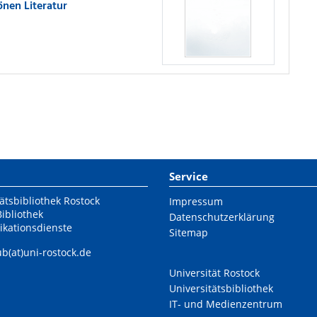
nen Literatur
Service
ätsbibliothek Rostock
Impressum
Bibliothek
Datenschutzerklärung
ikationsdienste
Sitemap
ub(at)uni-rostock.de
Universität Rostock
Universitätsbibliothek
IT- und Medienzentrum