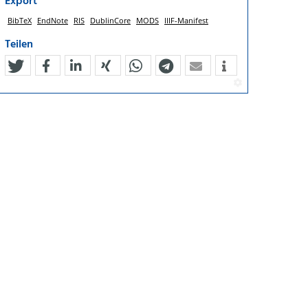
Export
BibTeX
EndNote
RIS
DublinCore
MODS
IIIF-Manifest
Teilen
tweet
teilen
mitteilen
teilen
teilen
teilen
mail